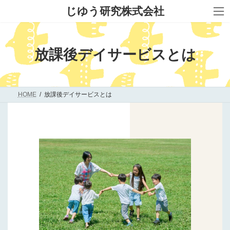
コ
ナ
じゆう研究株式会社
ン
ビ
テ
ゲ
ン
ー
ツ
シ
へ
ョ
放課後デイサービスとは
ス
ン
キ
に
ッ
移
プ
動
HOME
放課後デイサービスとは