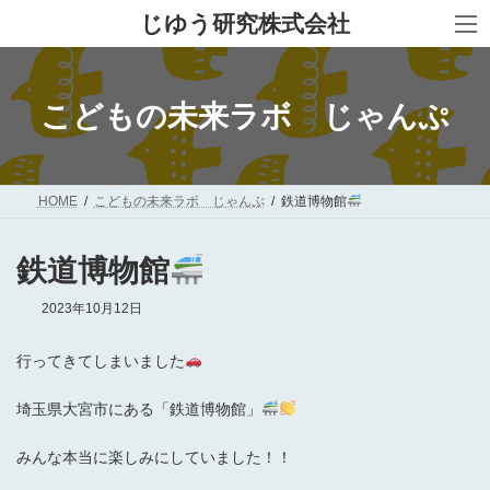
コ
ナ
じゆう研究株式会社
ン
ビ
テ
ゲ
ン
ー
ツ
シ
へ
ョ
こどもの未来ラボ じゃんぷ
ス
ン
キ
に
ッ
移
プ
動
HOME
こどもの未来ラボ じゃんぷ
鉄道博物館
鉄道博物館
2023年10月12日
行ってきてしまいました
埼玉県大宮市にある「鉄道博物館」
みんな本当に楽しみにしていました！！