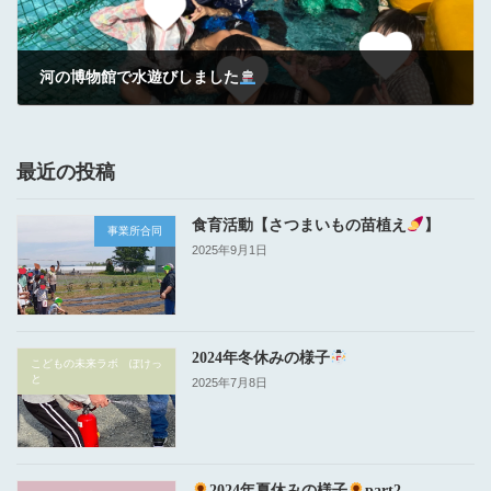
河の博物館で水遊びしました
2023年10月12日
最近の投稿
食育活動【さつまいもの苗植え
】
事業所合同
2025年9月1日
2024年冬休みの様子
こどもの未来ラボ ぽけっ
と
2025年7月8日
2024年夏休みの様子
part2